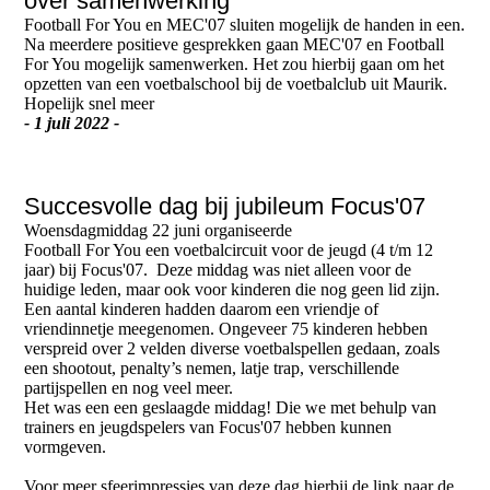
over samenwerking
Football For You en MEC'07 sluiten mogelijk de handen in een.
Na meerdere positieve gesprekken gaan MEC'07 en Football
For You mogelijk samenwerken. Het zou hierbij gaan om het
opzetten van een voetbalschool bij de voetbalclub uit Maurik.
Hopelijk snel meer
- 1 juli 2022 -
Succesvolle dag bij jubileum Focus'07
Woensdagmiddag 22 juni organiseerde
Football For You een voetbalcircuit voor de jeugd (4 t/m 12
jaar) bij Focus'07. Deze middag was niet alleen voor de
huidige leden, maar ook voor kinderen die nog geen lid zijn.
Een aantal kinderen hadden daarom een vriendje of
vriendinnetje meegenomen. Ongeveer 75 kinderen hebben
verspreid over 2 velden diverse voetbalspellen gedaan, zoals
een shootout, penalty’s nemen, latje trap, verschillende
partijspellen en nog veel meer.
Het was een een geslaagde middag! Die we met behulp van
trainers en jeugdspelers van Focus'07 hebben kunnen
vormgeven.
Voor meer sfeerimpressies van deze dag hierbij de link naar de